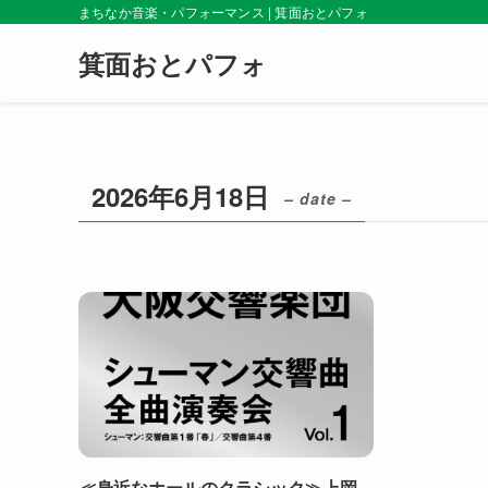
まちなか音楽・パフォーマンス | 箕面おとパフォ
箕面おとパフォ
2026年6月18日
– date –
≪身近なホールのクラシック≫上岡