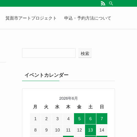
箕面市アートプロジェクト
申込・予約方法について
検索
イベントカレンダー
2026年6月
月
火
水
木
金
土
日
1
2
3
4
5
6
7
8
9
10
11
12
13
14