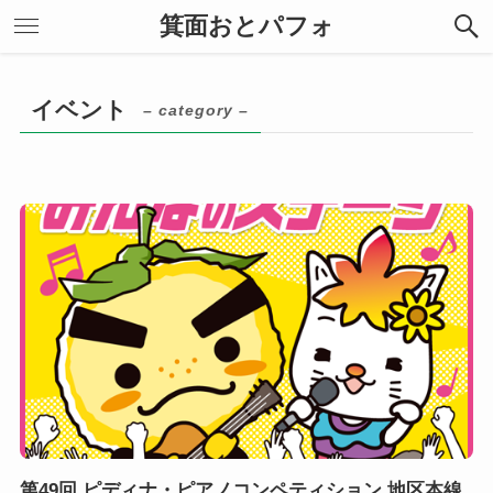
箕面おとパフォ
イベント
– category –
第49回 ピディナ・ピアノコンペティション 地区本線