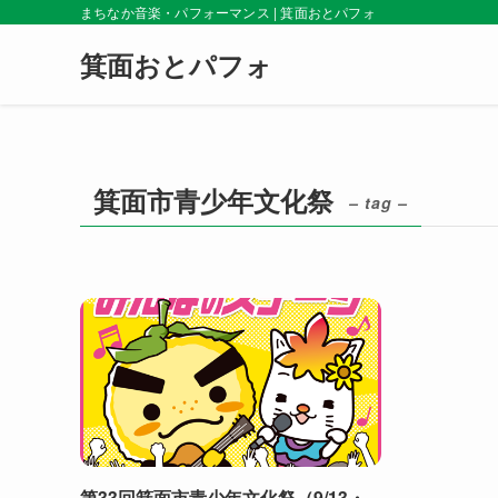
まちなか音楽・パフォーマンス | 箕面おとパフォ
箕面おとパフォ
箕面市青少年文化祭
– tag –
第33回箕面市青少年文化祭（9/13・