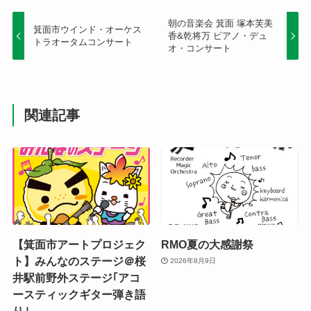
朝の音楽会 箕面 塚本芙美
箕面市ウインド・オーケス
香&乾将万 ピアノ・デュ
トラオータムコンサート
オ・コンサート
関連記事
【箕面市アートプロジェク
RMO夏の大感謝祭
ト】みんなのステージ＠桜
2026年8月9日
井駅前野外ステージ｢アコ
ースティックギター弾き語
り｣