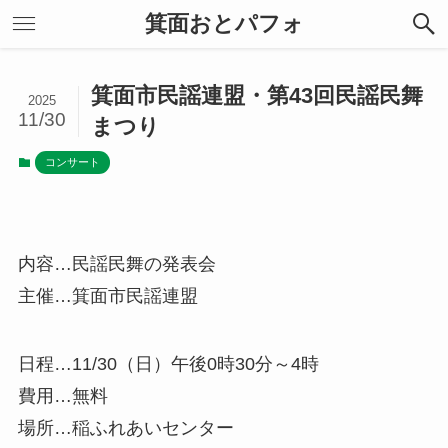
箕面おとパフォ
箕面市民謡連盟・第43回民謡民舞
2025
11/30
まつり
コンサート
内容…民謡民舞の発表会
主催…箕面市民謡連盟
日程…11/30（日）午後0時30分～4時
費用…無料
場所…稲ふれあいセンター