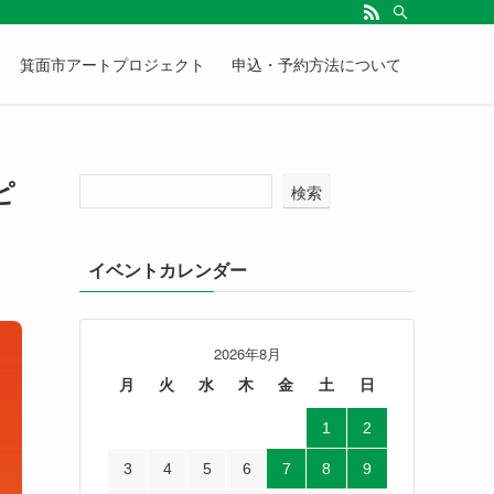
箕面市アートプロジェクト
申込・予約方法について
ピ
検索
イベントカレンダー
2026年8月
月
火
水
木
金
土
日
1
2
3
4
5
6
7
8
9