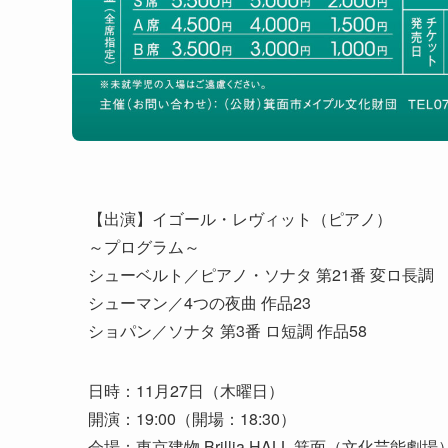
【出演】イゴール・レヴィット（ピアノ）
～プログラム～
シューベルト／ピアノ・ソナタ 第21番 変ロ長調
シューマン／4つの夜曲 作品23
ショパン／ソナタ 第3番 ロ短調 作品58
日時：11月27日（木曜日）
開演：19:00（開場：18:30）
会場：東京建物 Brillia HALL 箕面（文化芸能劇