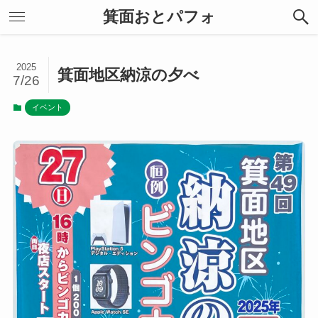
箕面おとパフォ
2025
箕面地区納涼の夕べ
7/26
イベント