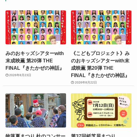
みのおキッズシアターwith
《こどもプロジェクト》み
末成映薫 第20弾 THE
のおキッズシアターwith末
FINAL『きたかぜの神話』
成映薫 第20弾 THE
FINAL『きたかぜの神話』
2026年8月23日
2026年8月22日
牧落夏まつり 杜のコンサー
第37回紙芝居まつり