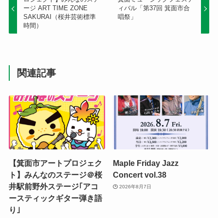
ージ ART TIME ZONE
ィバル「第37回 箕面市合
SAKURAI（桜井芸術標準
唱祭」
時間）
関連記事
【箕面市アートプロジェク
Maple Friday Jazz
ト】みんなのステージ＠桜
Concert vol.38
井駅前野外ステージ｢アコ
2026年8月7日
ースティックギター弾き語
り｣