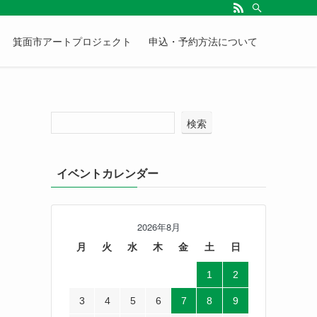
箕面市アートプロジェクト
申込・予約方法について
検索
イベントカレンダー
2026年8月
月
火
水
木
金
土
日
1
2
3
4
5
6
7
8
9