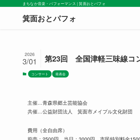
まちなか音楽・パフォーマンス | 箕面おとパフォ
箕面おとパフォ
2026
第23回 全国津軽三味線コ
3/01
コンサート
発表会
主催…青森県郷土芸能協会
共催…公益財団法人 箕面市メイプル文化財団
費用（全自由席）
前売：2500円 当日：3000円 市民特別料金150