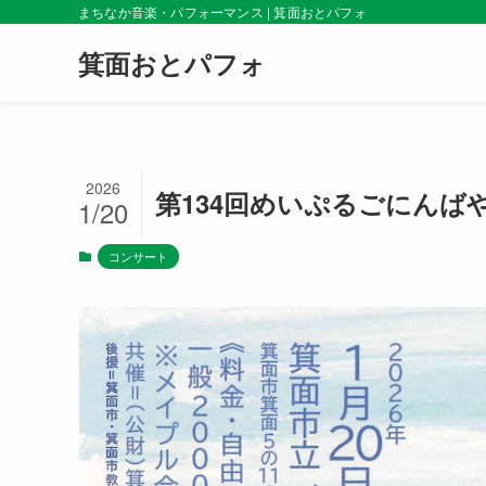
まちなか音楽・パフォーマンス | 箕面おとパフォ
箕面おとパフォ
2026
第134回めいぷるごにんば
1/20
コンサート