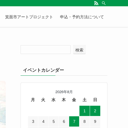
箕面市アートプロジェクト
申込・予約方法について
検索
イベントカレンダー
2026年8月
月
火
水
木
金
土
日
1
2
3
4
5
6
7
8
9