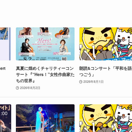
ert
真夏に煌めくチャリティーコン
朗読&コンサート「平和を語
サート『“Hers！”女性作曲家た
つごう」
ちの世界』
2026年8月1日
2026年8月2日